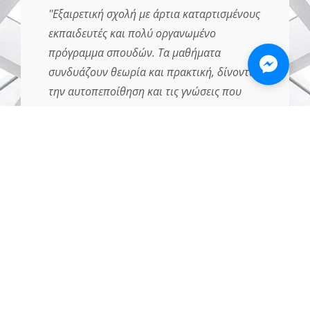
''Εξαιρετική σχολή με άρτια καταρτισμένους
εκπαιδευτές και πολύ οργανωμένο
πρόγραμμα σπουδών. Τα μαθήματα
συνδυάζουν θεωρία και πρακτική, δίνοντάς
την αυτοπεποίθηση και τις γνώσεις που
χρειαζεται για να ξεκινήσει καποιος
επαγγελματικά. Το περιβάλλον είναι φιλικό
και υποστηρικτικό, ενώ οι καθηγήτριες
είναι πάντα πρόθυμες να βοηθήσουν. Τη
συνιστώ ανεπιφύλακτα σε όποιον θέλει να
ασχοληθεί σοβαρά με τον χώρο των
νυχιών.''
ΝΕΡΙΑ
ΙΟΥΝΙΟΣ 2026